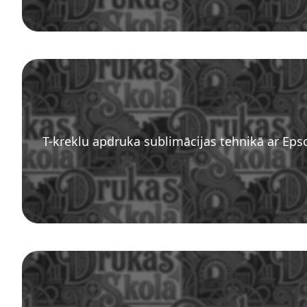
T-kreklu apdruka sublimācijas tehnikā ar Eps