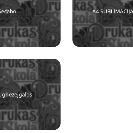
 Secabo
A4 SUBLIMĀCIJ
 griezējgalds