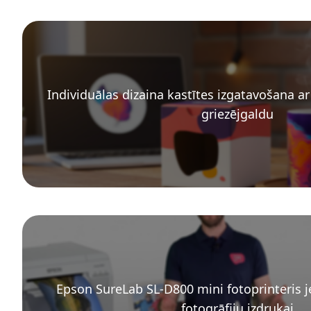
Individuālas dizaina kastītes izgatavošana a
griezējgaldu
Epson SureLab SL-D800 mini fotoprinteris j
fotogrāfiju izdrukai