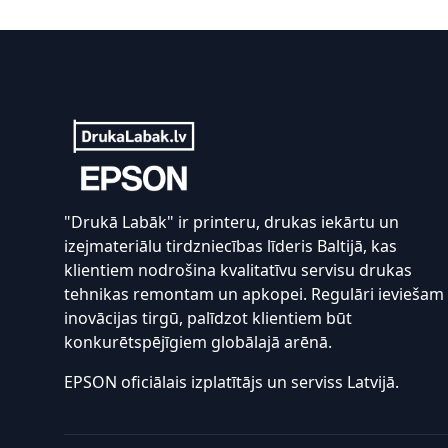
Footer
"Drukā Labāk" ir printeru, drukas iekārtu un
izejmateriālu tirdzniecības līderis Baltijā, kas
klientiem nodrošina kvalitatīvu servisu drukas
tehnikas remontam un apkopei. Regulāri ieviešam
inovācijas tirgū, palīdzot klientiem būt
konkurētspējīgiem globālajā arēnā.
EPSON oficiālais izplatītājs un serviss Latvijā.