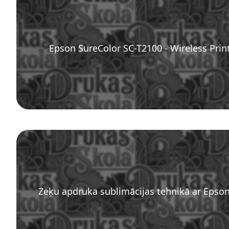
Epson SureColor SC-T2100 - Wireless Prin
Zeķu apdruka sublimācijas tehnikā ar Epso