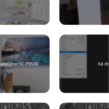
 SureColor SC-P9500
Kā dr