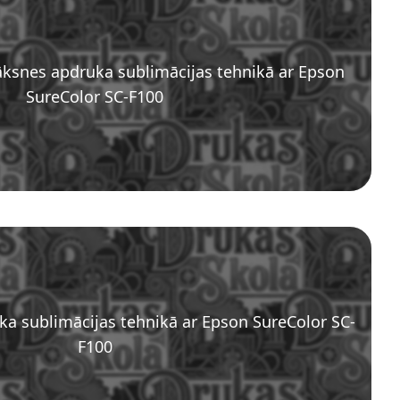
āksnes apdruka sublimācijas tehnikā ar Epson
SureColor SC-F100
a sublimācijas tehnikā ar Epson SureColor SC-
F100