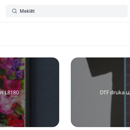
Meklētājs
on L8180
DTF druka u