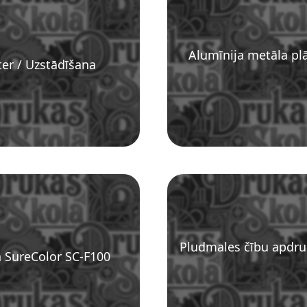
Alumīnija metāla pl
ter / Uzstādīšana
Pludmales čību apdruk
n SureColor SC-F100